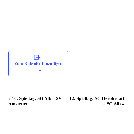
Zum Kalender hinzufügen
Veranstaltung
«
10. Spieltag: SG Alb – SV
12. Spieltag: SC Heroldstatt
Amstetten
– SG Alb
»
Navigation