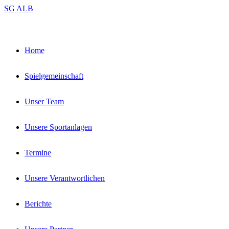
Zum
SG ALB
Inhalt
springen
Home
Spielgemeinschaft
Unser Team
Unsere Sportanlagen
Termine
Unsere Verantwortlichen
Berichte