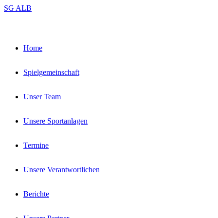
Zum
SG ALB
Inhalt
springen
Home
Spielgemeinschaft
Unser Team
Unsere Sportanlagen
Termine
Unsere Verantwortlichen
Berichte