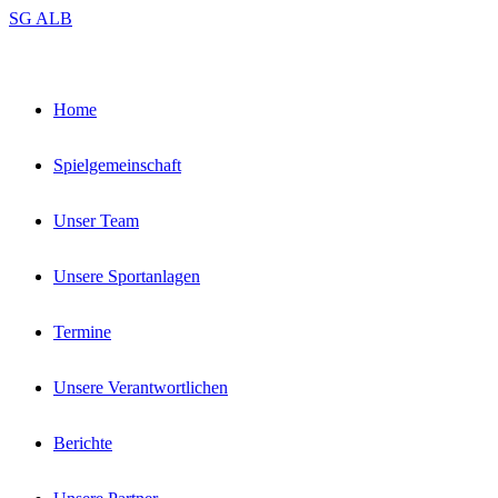
Zum
SG ALB
Inhalt
springen
Home
Spielgemeinschaft
Unser Team
Unsere Sportanlagen
Termine
Unsere Verantwortlichen
Berichte